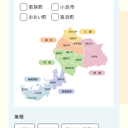
若狭町
小浜市
おおい町
高浜町
業種