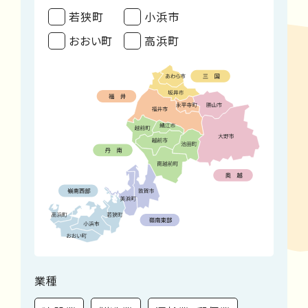
若狭町
小浜市
おおい町
高浜町
業種