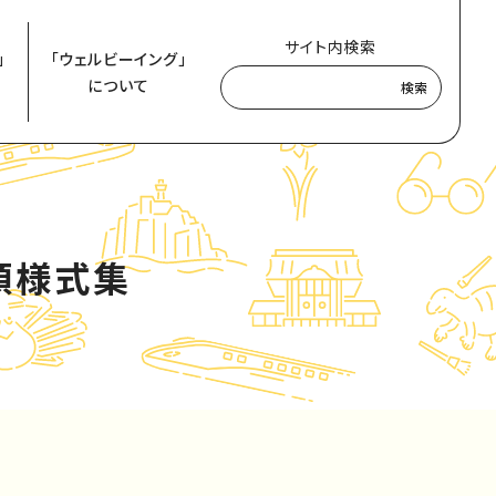
サイト内検索
」
「ウェルビーイング」
について
検索
類様式集