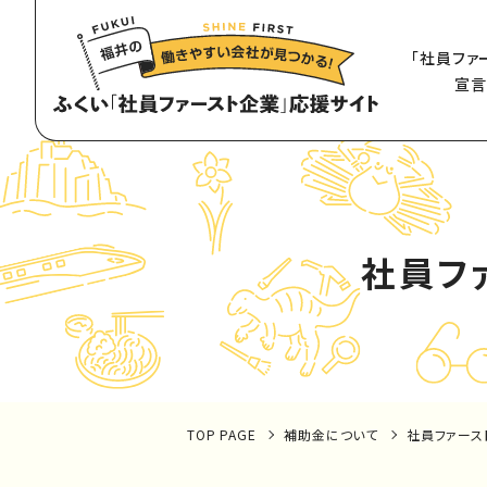
「社員ファ
宣言
社員フ
TOP PAGE
補助金について
社員ファー