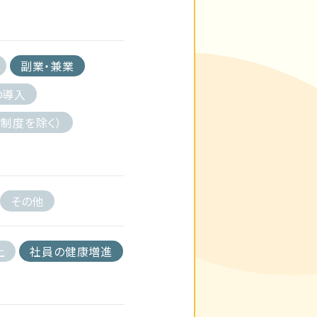
副業・兼業
の導入
制度を除く）
その他
上
社員の健康増進