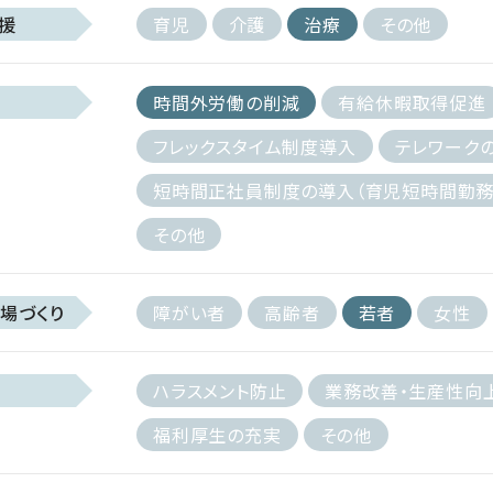
援
育児
介護
治療
その他
時間外労働の削減
有給休暇取得促進
フレックスタイム制度導入
テレワーク
短時間正社員制度の導入（育児短時間勤務
その他
場づくり
障がい者
高齢者
若者
女性
ハラスメント防止
業務改善・生産性向
福利厚生の充実
その他