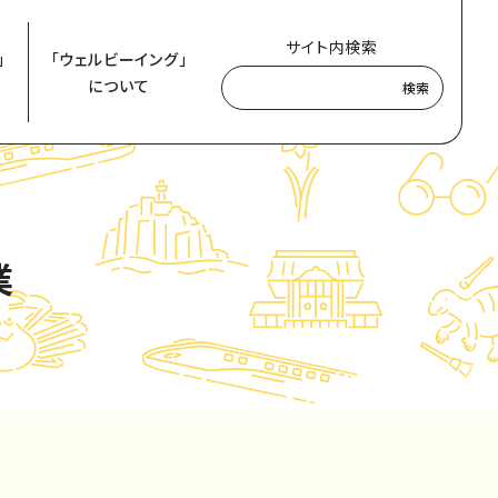
サイト内検索
」
「ウェルビーイング」
について
検索
業