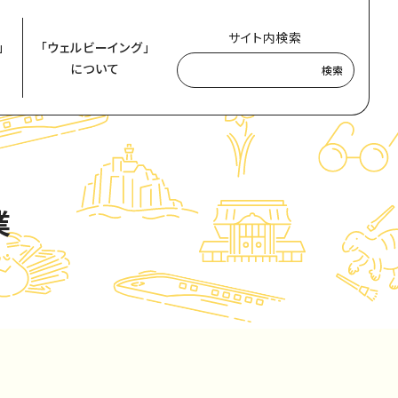
サイト内検索
」
「ウェルビーイング」
について
検索
業