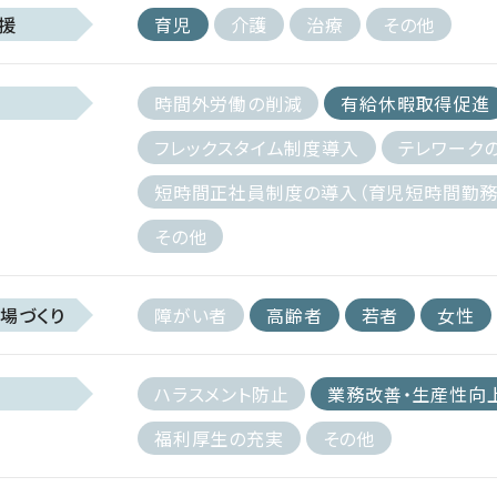
援
育児
介護
治療
その他
時間外労働の削減
有給休暇取得促進
フレックスタイム制度導入
テレワーク
短時間正社員制度の導入（育児短時間勤務
その他
場づくり
障がい者
高齢者
若者
女性
ハラスメント防止
業務改善・生産性向
福利厚生の充実
その他