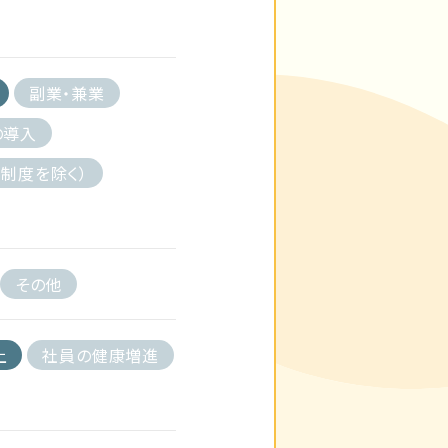
副業・兼業
の導入
制度を除く）
その他
上
社員の健康増進