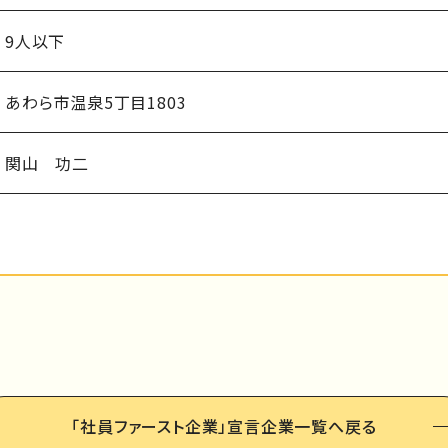
9人以下
あわら市温泉5丁目1803
関山 功二
「社員ファースト企業」
宣言企業一覧へ戻る