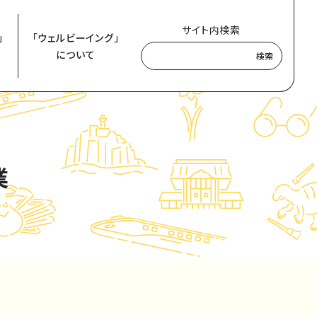
サイト内検索
」
「ウェルビーイング」
について
検索
業