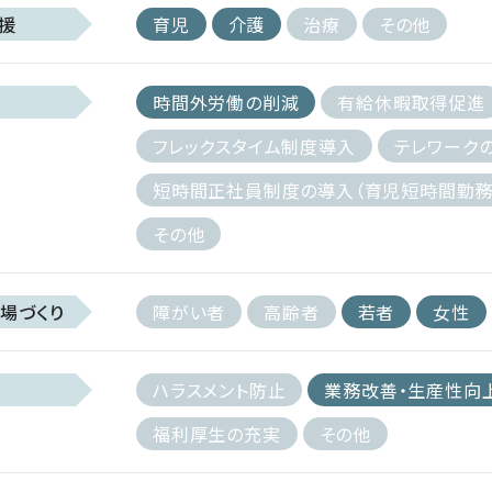
援
育児
介護
治療
その他
時間外労働の削減
有給休暇取得促進
フレックスタイム制度導入
テレワーク
短時間正社員制度の導入（育児短時間勤務
その他
場づくり
障がい者
高齢者
若者
女性
ハラスメント防止
業務改善・生産性向
福利厚生の充実
その他