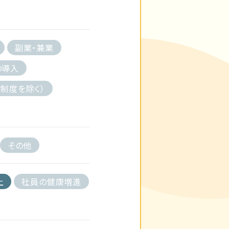
副業・兼業
の導入
制度を除く）
その他
上
社員の健康増進