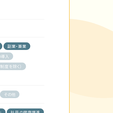
副業・兼業
の導入
制度を除く）
その他
上
社員の健康増進