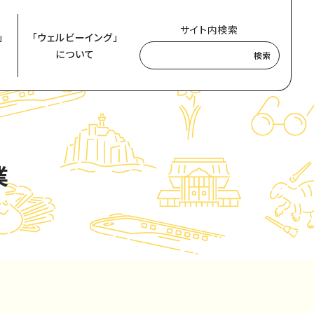
サイト内検索
」
「ウェルビーイング」
について
検索
業