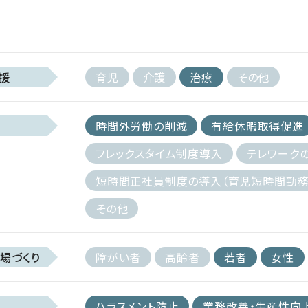
援
育児
介護
治療
その他
時間外労働の削減
有給休暇取得促進
フレックスタイム制度導入
テレワーク
短時間正社員制度の導入（育児短時間勤務
その他
場づくり
障がい者
高齢者
若者
女性
ハラスメント防止
業務改善・生産性向