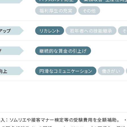
福利厚生の充実
その他
アップ
リカレント
若年者への技能継承
そ
げ
継続的な賃金の引上げ
向上
円滑なコミュニケーション
働きがい
入： ソムリエや接客マナー検定等の受験費用を全額補助。 