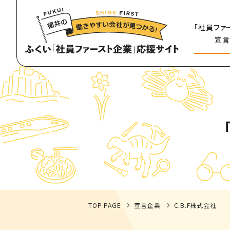
「社員ファ
宣言
TOP PAGE
宣言企業
C.B.F株式会社