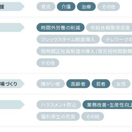
援
育児
介護
治療
その他
時間外労働の削減
有給休暇取得促進
フレックスタイム制度導入
テレワーク
短時間正社員制度の導入（育児短時間勤務
その他
場づくり
障がい者
高齢者
若者
女性
ハラスメント防止
業務改善・生産性向
福利厚生の充実
その他