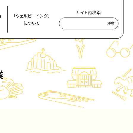
サイト内検索
」
「ウェルビーイング」
について
検索
業