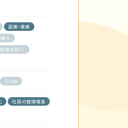
副業・兼業
の導入
制度を除く）
その他
上
社員の健康増進