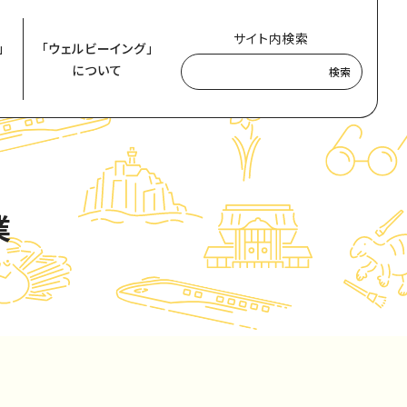
サイト内検索
」
「ウェルビーイング」
について
検索
業