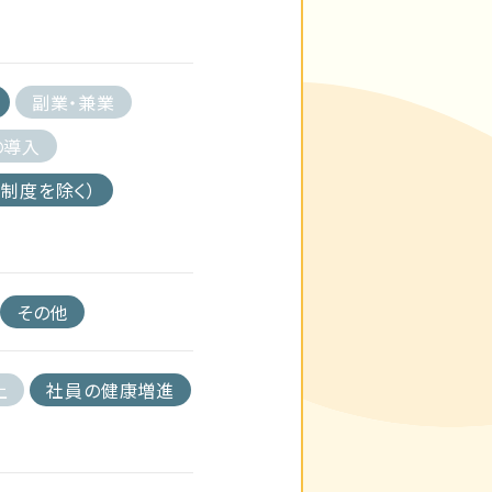
副業・兼業
の導入
制度を除く）
その他
上
社員の健康増進