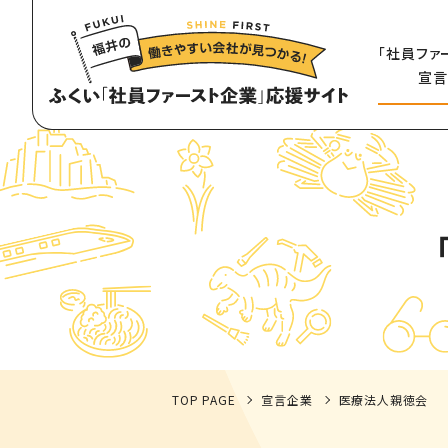
「社員ファ
宣言
TOP PAGE
宣言企業
医療法人親徳会