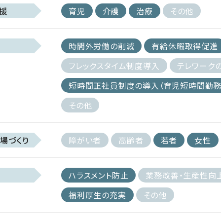
援
育児
介護
治療
その他
時間外労働の削減
有給休暇取得促進
フレックスタイム制度導入
テレワーク
短時間正社員制度の導入（育児短時間勤務
その他
場づくり
障がい者
高齢者
若者
女性
ハラスメント防止
業務改善・生産性向
福利厚生の充実
その他