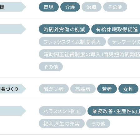
援
育児
介護
治療
その他
時間外労働の削減
有給休暇取得促進
フレックスタイム制度導入
テレワーク
短時間正社員制度の導入（育児短時間勤務
その他
場づくり
障がい者
高齢者
若者
女性
ハラスメント防止
業務改善・生産性向
福利厚生の充実
その他