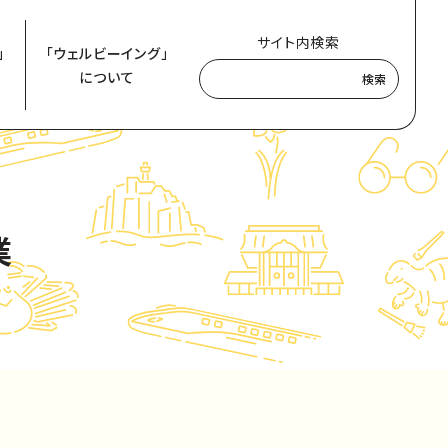
サイト内検索
」
「ウェルビーイング」
について
検索
業