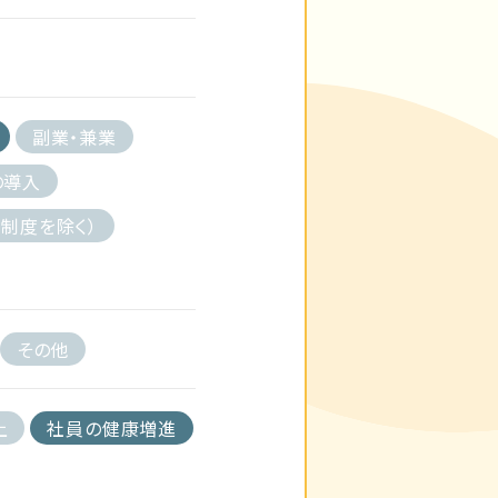
副業・兼業
の導入
制度を除く）
その他
上
社員の健康増進