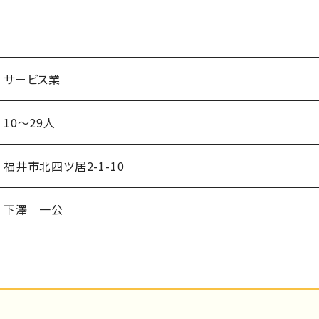
サービス業
10～29人
福井市北四ツ居2-1-10
下澤 一公