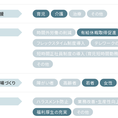
援
育児
介護
治療
その他
時間外労働の削減
有給休暇取得促進
フレックスタイム制度導入
テレワーク
短時間正社員制度の導入（育児短時間勤務
その他
場づくり
障がい者
高齢者
若者
女性
ハラスメント防止
業務改善・生産性向
福利厚生の充実
その他