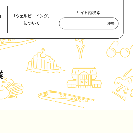
サイト内検索
」
「ウェルビーイング」
について
検索
業