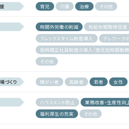
援
育児
介護
治療
その他
時間外労働の削減
有給休暇取得促進
フレックスタイム制度導入
テレワーク
短時間正社員制度の導入（育児短時間勤務
その他
場づくり
障がい者
高齢者
若者
女性
ハラスメント防止
業務改善・生産性向
福利厚生の充実
その他