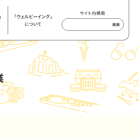
サイト内検索
」
「ウェルビーイング」
について
検索
業