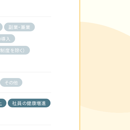
副業・兼業
の導入
制度を除く）
その他
上
社員の健康増進