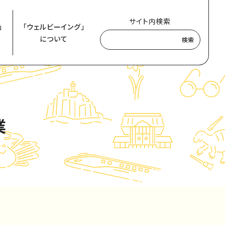
サイト内検索
」
「ウェルビーイング」
について
検索
業