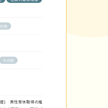
の他
その他
年度) 男性育休取得の推