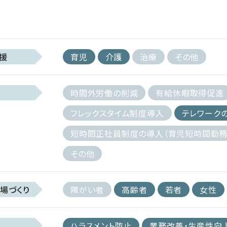
援
育児
介護
治療
その他
時間外労働の削減
有給休暇取得促進
フレックスタイム制度導入
テレワーク
短時間正社員制度の導入（育児短時間勤務
その他
場づくり
障がい者
高齢者
若者
女性
ハラスメント防止
業務改善・生産性向