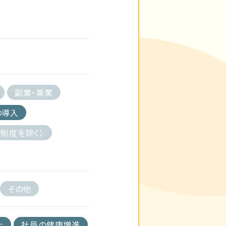
副業・兼業
の導入
制度を除く）
その他
上
社員の健康増進