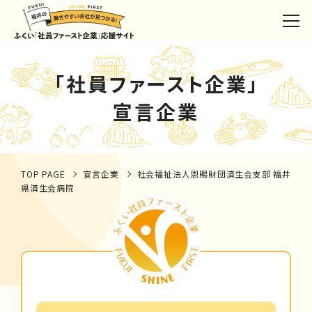
「社員ファースト企業」
宣言企業
TOP PAGE
宣言企業
社会福祉法人恩賜財団済生会支部 福井
県済生会病院