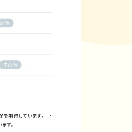
の他
その他
保を期待しています。 ・
います。