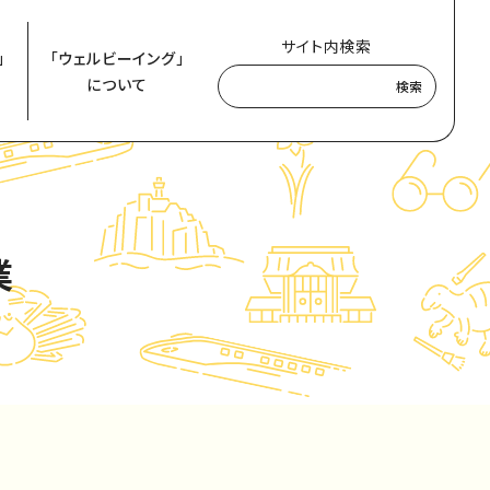
サイト内検索
」
「ウェルビーイング」
について
検索
業