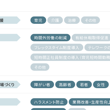
援
育児
介護
治療
その他
時間外労働の削減
有給休暇取得促進
フレックスタイム制度導入
テレワーク
短時間正社員制度の導入（育児短時間勤務
その他
場づくり
障がい者
高齢者
若者
女性
ハラスメント防止
業務改善・生産性向