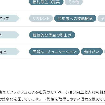
福利厚生の充実
その他
アップ
リカレント
若年者への技能継承
そ
げ
継続的な賃金の引上げ
向上
円滑なコミュニケーション
働きがい
身のリフレッシュによる社員のモチベーション向上と人材の確
務の効率化を図っています。 ・資格を取得しやすい環境を整えて