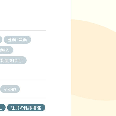
副業・兼業
の導入
制度を除く）
その他
上
社員の健康増進