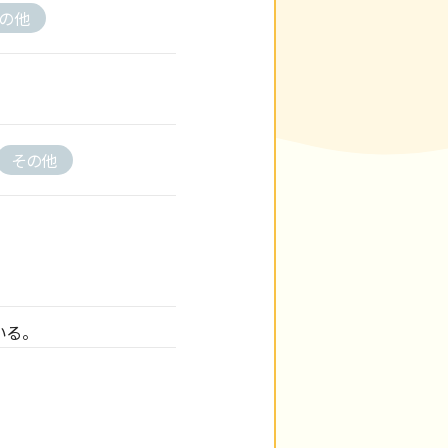
の他
その他
る。