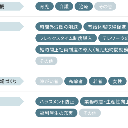
援
育児
介護
治療
その他
時間外労働の削減
有給休暇取得促進
フレックスタイム制度導入
テレワーク
短時間正社員制度の導入（育児短時間勤務
その他
場づくり
障がい者
高齢者
若者
女性
ハラスメント防止
業務改善・生産性向
福利厚生の充実
その他