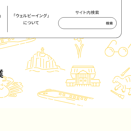
サイト内検索
」
「ウェルビーイング」
について
検索
業