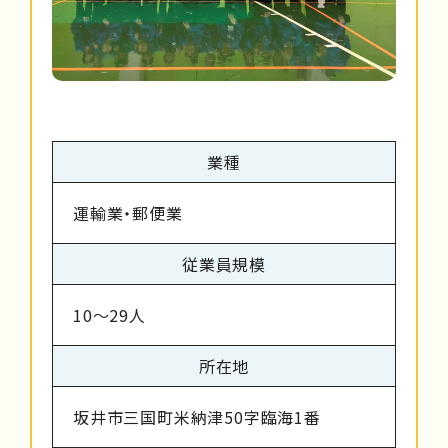
業種
運輸業・郵便業
従業員規模
10～29人
所在地
坂井市三国町米納津50字臨海1番