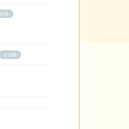
の他
その他