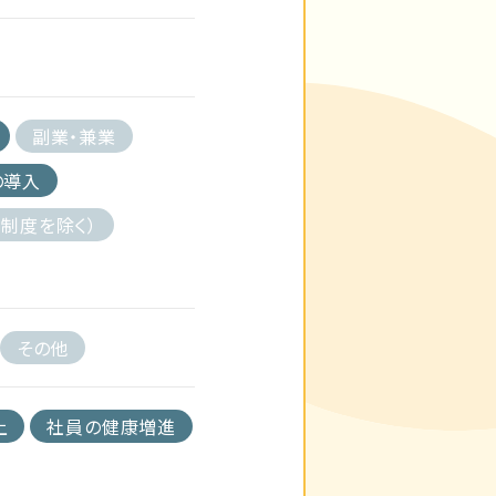
副業・兼業
の導入
制度を除く）
その他
上
社員の健康増進