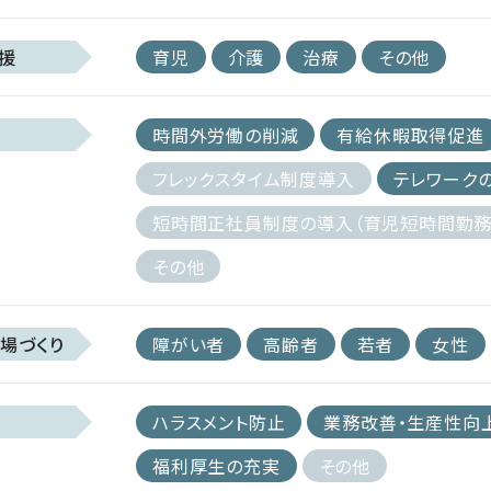
援
育児
介護
治療
その他
時間外労働の削減
有給休暇取得促進
フレックスタイム制度導入
テレワーク
短時間正社員制度の導入（育児短時間勤務
その他
場づくり
障がい者
高齢者
若者
女性
ハラスメント防止
業務改善・生産性向
福利厚生の充実
その他