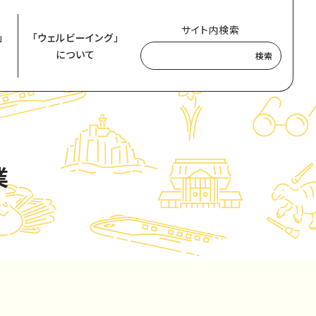
サイト内検索
」
「ウェルビーイング」
について
検索
業