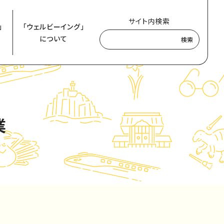
サイト内検索
」
「ウェルビーイング」
について
検索
業