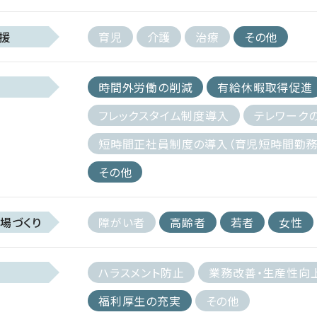
援
育児
介護
治療
その他
時間外労働の削減
有給休暇取得促進
フレックスタイム制度導入
テレワーク
短時間正社員制度の導入（育児短時間勤務
その他
場づくり
障がい者
高齢者
若者
女性
ハラスメント防止
業務改善・生産性向
福利厚生の充実
その他