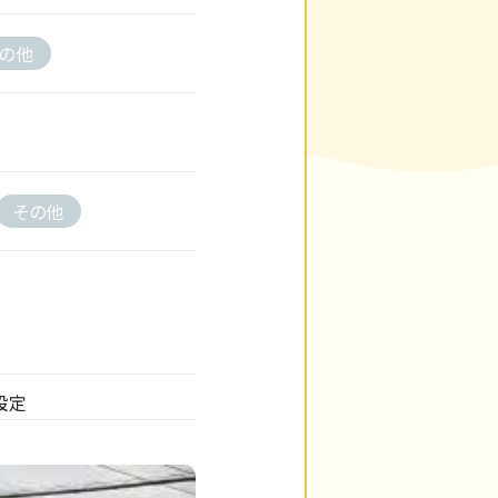
の他
その他
設定