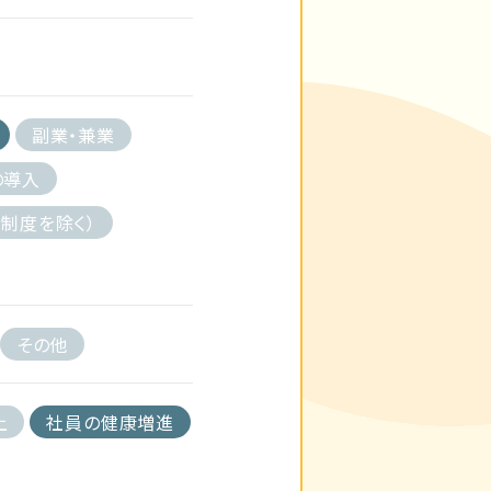
副業・兼業
の導入
制度を除く）
その他
上
社員の健康増進