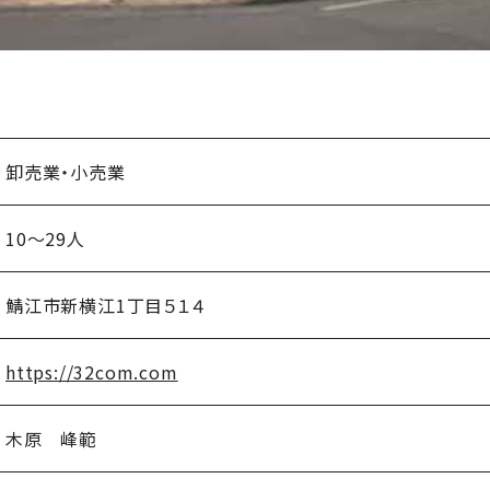
卸売業・小売業
10～29人
鯖江市新横江1丁目５１４
https://32com.com
木原 峰範