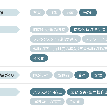
援
育児
介護
治療
その他
時間外労働の削減
有給休暇取得促進
フレックスタイム制度導入
テレワーク
短時間正社員制度の導入（育児短時間勤務
その他
場づくり
障がい者
高齢者
若者
女性
ハラスメント防止
業務改善・生産性向
福利厚生の充実
その他