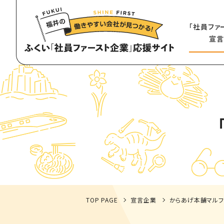
「社員ファ
宣言
TOP PAGE
宣言企業
からあげ本舗マル