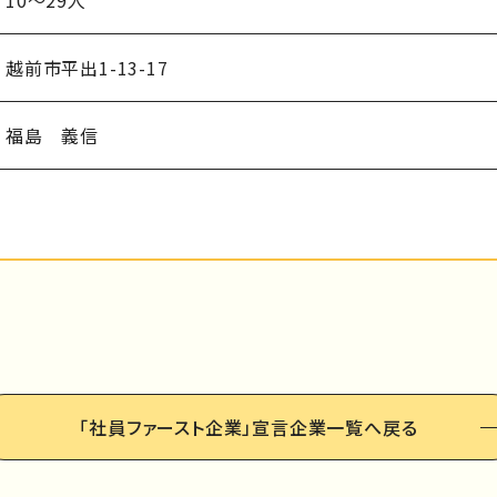
10～29人
越前市平出1-13-17
福島 義信
「社員ファースト企業」
宣言企業一覧へ戻る