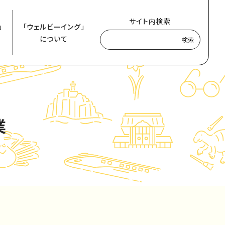
サイト内検索
」
「ウェルビーイング」
について
検索
業