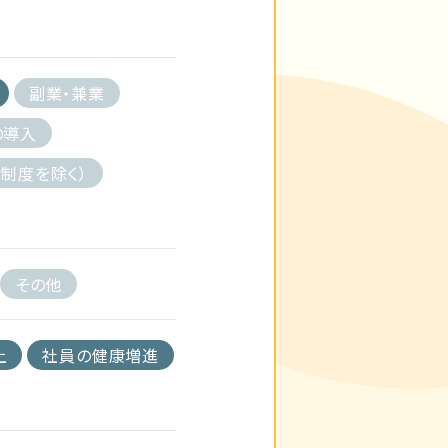
副業・兼業
の導入
制度を除く）
その他
上
社員の健康増進