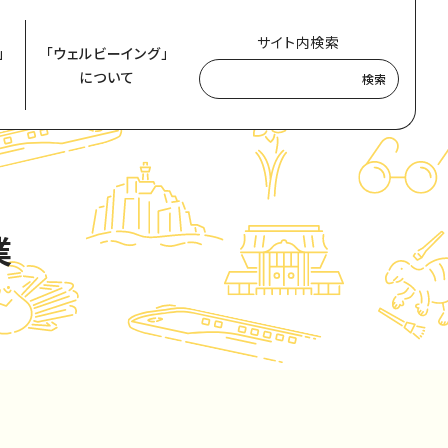
サイト内検索
」
「ウェルビーイング」
について
検索
業