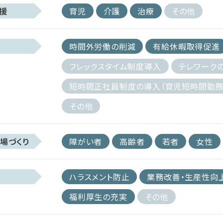
援
育児
介護
治療
その他
時間外労働の削減
有給休暇取得促進
フレックスタイム制度導入
テレワーク
短時間正社員制度の導入（育児短時間勤務
その他
場づくり
障がい者
高齢者
若者
女性
ハラスメント防止
業務改善・生産性向
福利厚生の充実
その他