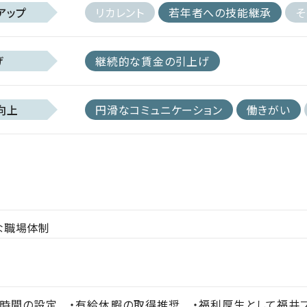
アップ
リカレント
若年者への技能継承
そ
げ
継続的な賃金の引上げ
向上
円滑なコミュニケーション
働きがい
な職場体制
時間の設定 ・有給休暇の取得推奨 ・福利厚生として福井ブ