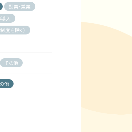
副業・兼業
の導入
制度を除く）
その他
の他