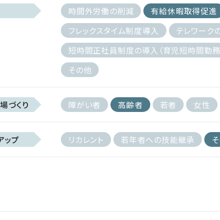
時間外労働の削減
有給休暇取得促進
フレックスタイム制度導入
テレワーク
短時間正社員制度の導入（育児短時間勤務
その他
場づくり
障がい者
高齢者
若者
女性
アップ
リカレント
若年者への技能継承
そ