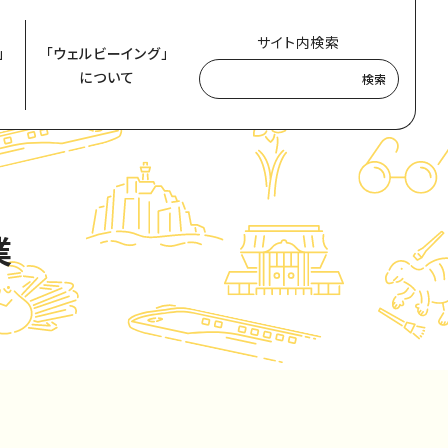
サイト内検索
」
「ウェルビーイング」
について
検索
業