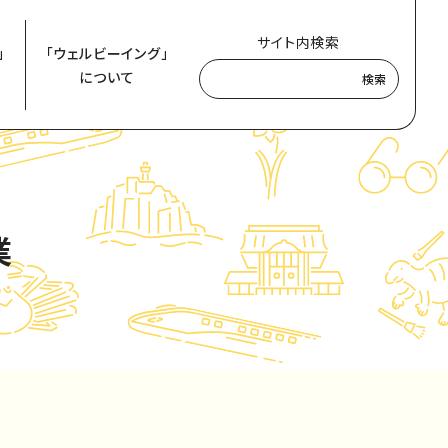
サイト内検索
」
「ウェルビーイング」
について
検索
業