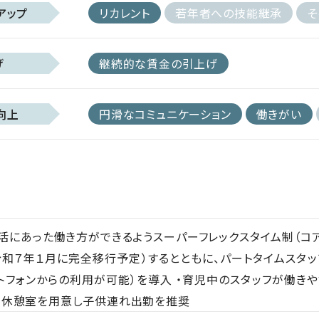
アップ
リカレント
若年者への技能継承
そ
げ
継続的な賃金の引上げ
向上
円滑なコミュニケーション
働きがい
活にあった働き方ができるようスーパーフレックスタイム制（コ
令和７年１月に完全移行予定）するとともに、パートタイムスタ
トフォンからの利用が可能）を導入 ・育児中のスタッフが働き
る休憩室を用意し子供連れ出勤を推奨