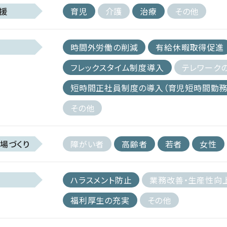
援
育児
介護
治療
その他
時間外労働の削減
有給休暇取得促進
フレックスタイム制度導入
テレワーク
短時間正社員制度の導入（育児短時間勤務
その他
場づくり
障がい者
高齢者
若者
女性
ハラスメント防止
業務改善・生産性向
福利厚生の充実
その他