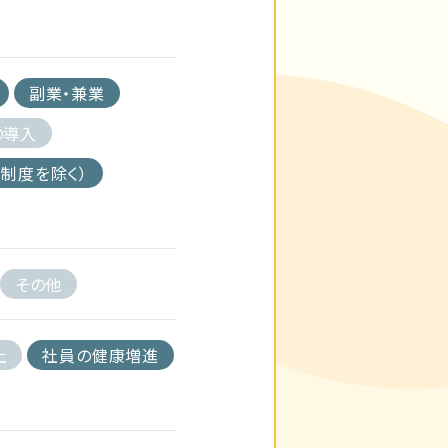
副業・兼業
の導入
制度を除く）
その他
上
社員の健康増進