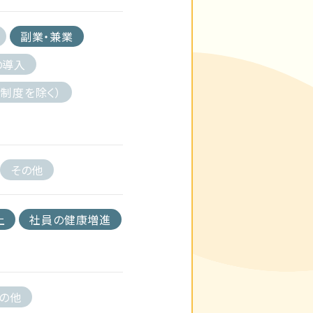
副業・兼業
の導入
制度を除く）
その他
上
社員の健康増進
の他