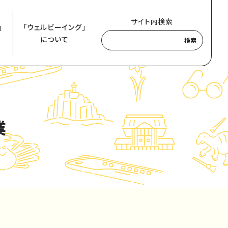
サイト内検索
」
「ウェルビーイング」
について
検索
業