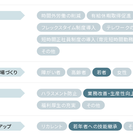
時間外労働の削減
有給休暇取得促進
フレックスタイム制度導入
テレワーク
短時間正社員制度の導入（育児短時間勤務
その他
場づくり
障がい者
高齢者
若者
女性
ハラスメント防止
業務改善・生産性向
福利厚生の充実
その他
アップ
リカレント
若年者への技能継承
そ