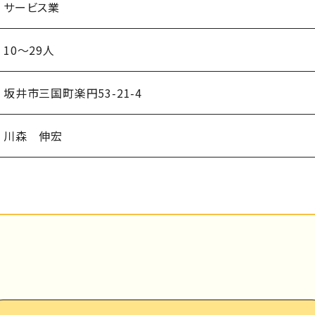
サービス業
10～29人
坂井市三国町楽円53-21-4
川森 伸宏