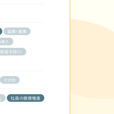
副業・兼業
の導入
制度を除く）
その他
上
社員の健康増進