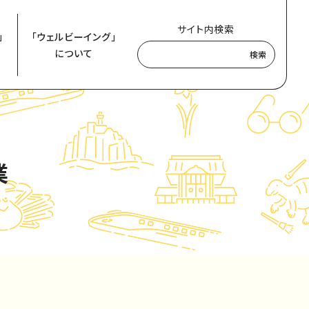
サイト内検索
」
「ウェルビーイング」
について
検索
業