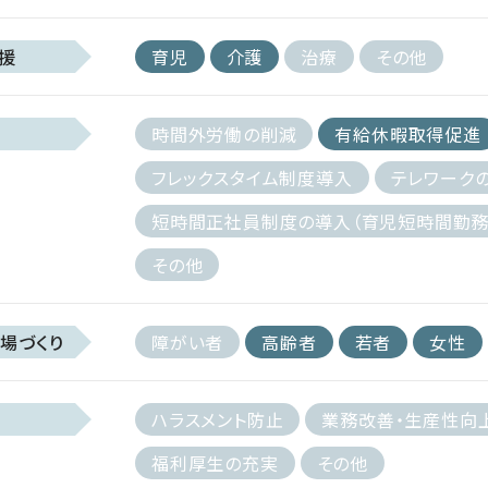
援
育児
介護
治療
その他
時間外労働の削減
有給休暇取得促進
フレックスタイム制度導入
テレワーク
短時間正社員制度の導入（育児短時間勤務
その他
場づくり
障がい者
高齢者
若者
女性
ハラスメント防止
業務改善・生産性向
福利厚生の充実
その他