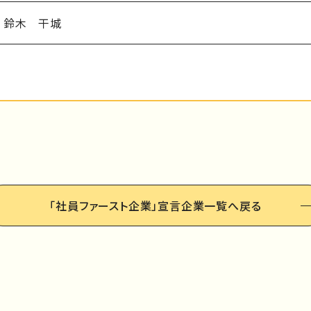
鈴木 干城
「社員ファースト企業」
宣言企業一覧へ戻る