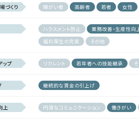
場づくり
障がい者
高齢者
若者
女性
ハラスメント防止
業務改善・生産性向
福利厚生の充実
その他
アップ
リカレント
若年者への技能継承
そ
げ
継続的な賃金の引上げ
向上
円滑なコミュニケーション
働きがい