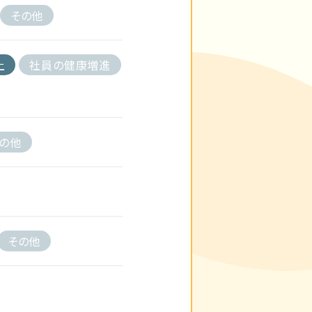
その他
上
社員の健康増進
の他
その他