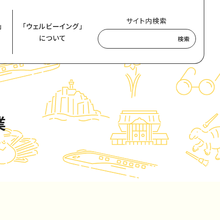
サイト内検索
」
「ウェルビーイング」
について
検索
業