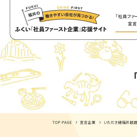
「社員ファ
宣言
TOP PAGE
宣言企業
いただき繕福井越