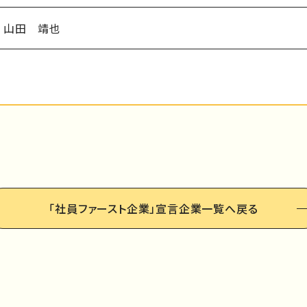
山田 靖也
「社員ファースト企業」
宣言企業一覧へ戻る