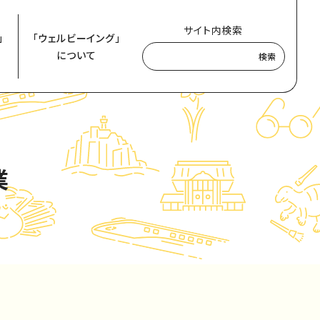
サイト内検索
」
「ウェルビーイング」
について
検索
業