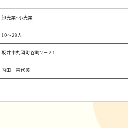
卸売業・小売業
10～29人
坂井市丸岡町谷町２－２１
内田 喜代美