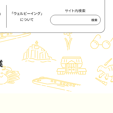
サイト内検索
」
「ウェルビーイング」
について
検索
業