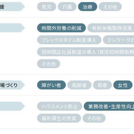
援
育児
介護
治療
その他
時間外労働の削減
有給休暇取得促進
フレックスタイム制度導入
テレワーク
短時間正社員制度の導入（育児短時間勤務
その他
場づくり
障がい者
高齢者
若者
女性
ハラスメント防止
業務改善・生産性向
福利厚生の充実
その他