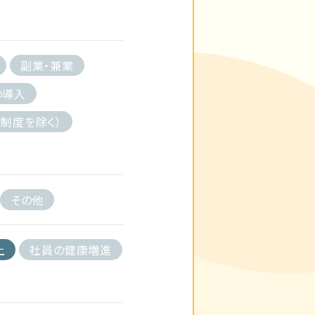
副業・兼業
の導入
制度を除く）
その他
上
社員の健康増進