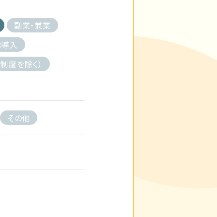
副業・兼業
の導入
制度を除く）
その他