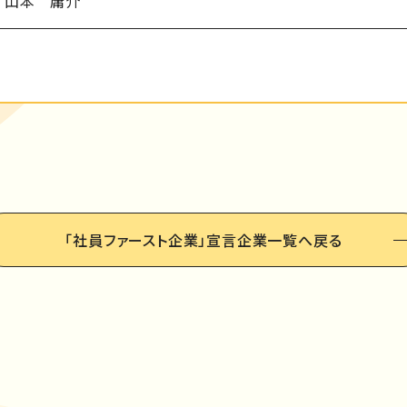
山本 庸介
「社員ファースト企業」
宣言企業一覧へ戻る