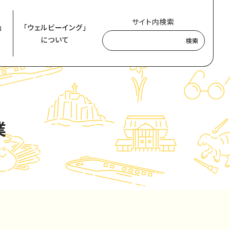
サイト内検索
」
「ウェルビーイング」
について
検索
業