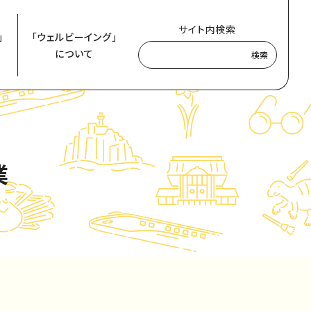
サイト内検索
」
「ウェルビーイング」
について
検索
業