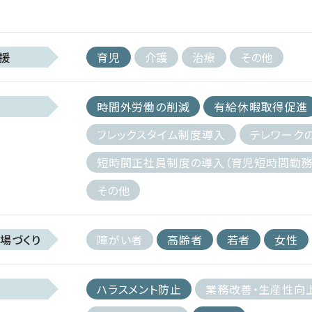
援
育児
介護
治療
その他
時間外労働の削減
有給休暇取得促進
フレックスタイム制度導入
テレワーク
短時間正社員制度の導入（育児短時間勤務
その他
場づくり
障がい者
高齢者
若者
女性
ハラスメント防止
業務改善・生産性向