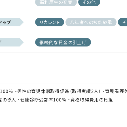
福利厚生の充実
その他
アップ
リカレント
若年者への技能継承
そ
げ
継続的な賃金の引上げ
100％ ・男性の育児休暇取得促進（取得実績2人） ・育児看護
の導入 ・健康診断受診率100％ ・資格取得費用の負担