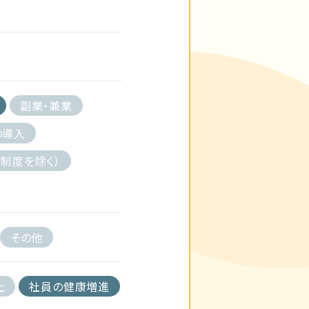
副業・兼業
の導入
制度を除く）
その他
上
社員の健康増進