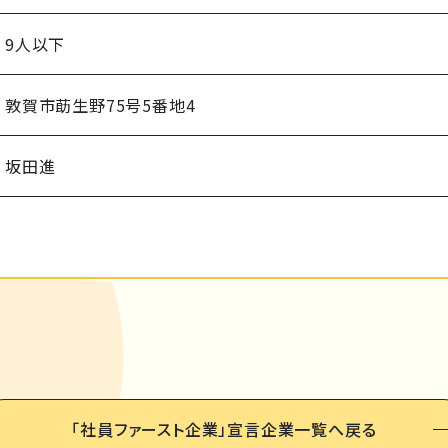
9人以下
敦賀市莇生野75号5番地4
坂田進
「社員ファースト企業」
宣言企業一覧へ戻る