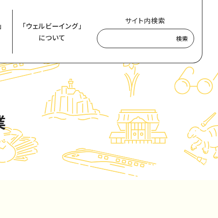
サイト内検索
」
「ウェルビーイング」
について
検索
業