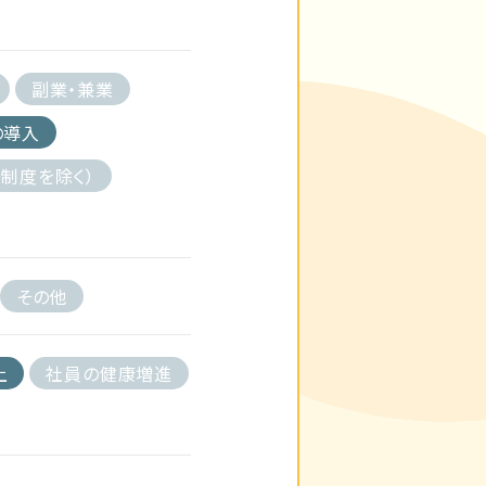
副業・兼業
の導入
制度を除く）
その他
上
社員の健康増進