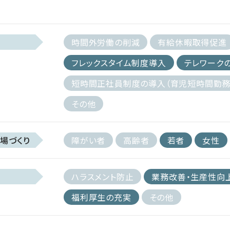
時間外労働の削減
有給休暇取得促進
フレックスタイム制度導入
テレワーク
短時間正社員制度の導入（育児短時間勤務
その他
場づくり
障がい者
高齢者
若者
女性
ハラスメント防止
業務改善・生産性向
福利厚生の充実
その他