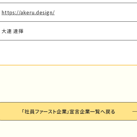
https://akeru.design/
大連 達揮
「社員ファースト企業」
宣言企業一覧へ戻る