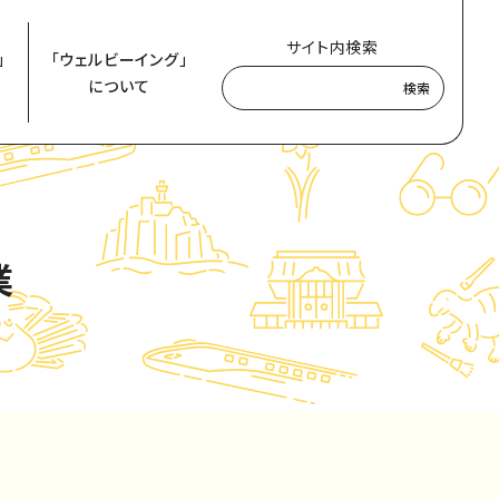
サイト内検索
」
「ウェルビーイング」
について
検索
業