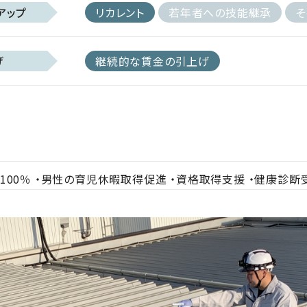
アップ
リカレント
若年者への技能継承
そ
げ
継続的な賃金の引上げ
00％ ・男性の育児休暇取得促進 ・資格取得支援 ・健康診断