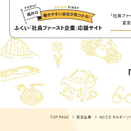
「社員ファ
宣言
TOP PAGE
宣言企業
ＡＯＩエネルギーソ