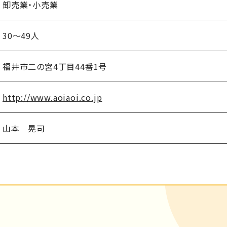
卸売業・小売業
30～49人
福井市二の宮4丁目44番1号
http://www.aoiaoi.co.jp
山本 晃司