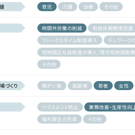
援
育児
介護
治療
その他
時間外労働の削減
有給休暇取得促進
フレックスタイム制度導入
テレワーク
短時間正社員制度の導入（育児短時間勤務
その他
場づくり
障がい者
高齢者
若者
女性
ハラスメント防止
業務改善・生産性向
福利厚生の充実
その他