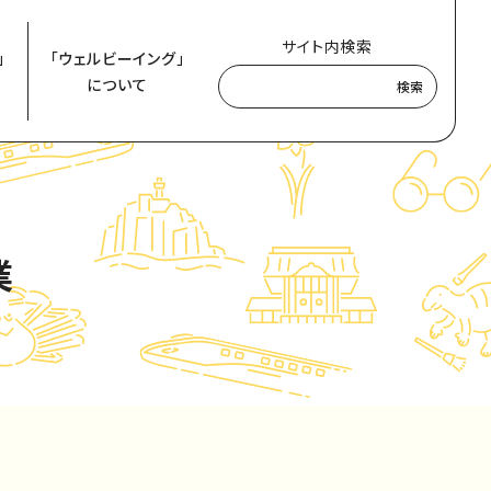
サイト内検索
」
「ウェルビーイング」
について
検索
業