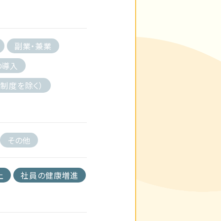
副業・兼業
の導入
制度を除く）
その他
上
社員の健康増進